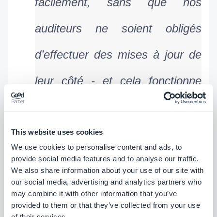
facilement, sans que nos 
auditeurs ne soient obligés 
d’effectuer des mises à jour de 
leur côté - et cela fonctionne 
parfaitement"
This website uses cookies
- Matteo Vanetti, Directeur de la station, DJ radio
We use cookies to personalise content and ads, to
provide social media features and to analyse our traffic.
We also share information about your use of our site with
Pour attirer ce nouveau public plus jeune, Radio
our social media, advertising and analytics partners who
Ticino a créé en septembre 2021 une chaîne de
may combine it with other information that you’ve
vidéos télévisées - De vidéos classiques, basée
provided to them or that they’ve collected from your use
of their services.