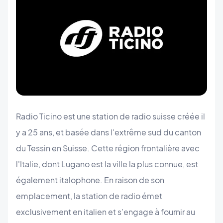
Radio Ticino est une station de radio suisse créée il
y a 25 ans, et basée dans l'extrême sud du canton
du Tessin en Suisse. Cette région frontalière avec
l'Italie, dont Lugano est la ville la plus connue, est
également italophone. En raison de son
emplacement, la station de radio émet
exclusivement en italien et s’engage à fournir au