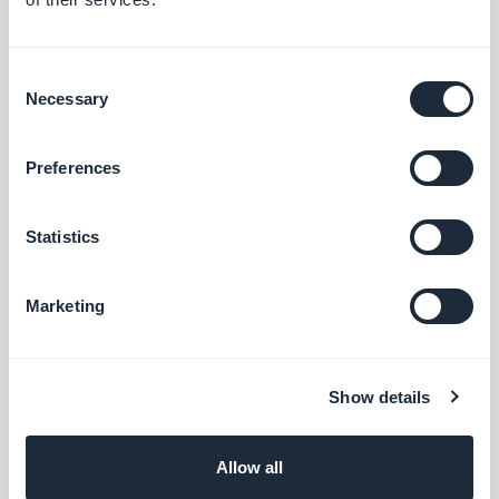
sur le modèle de MTV et VH1, plutôt que sur les
nouvelles émissions de télé-réalité qui sont
Consent
maintenant diffusées sur de nombreuses chaînes
Necessary
Selection
musicales. Cette nouvelle chaîne diffuse des
vidéos synchronisées avec le flux musical en
Preferences
direct. En utilisant GoodBarber, ils ont pu ajouter
une page avec un lecteur vidéo facilement, et ainsi
Statistics
synchroniser la musique et les vidéos.
Marketing
Show details
Allow all