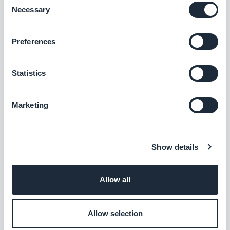
Necessary
Selection
Support de cours et conférences
Sur son app, votre client peut partager avec ses
Preferences
utilisateurs des cours ou des conférences sous
forme de vidéo, de podcasts ou d'articles. Ainsi,
Statistics
l'établissement peut faire en sorte qu'une
conférence touche un maximum de personnes,
Marketing
membres de la communauté de l'école. C'est
aussi une façon de partager le savoir et les
connaissances avec les personnes qui n'ont pas pu
Show details
être présentes. Même si les absents ont toujours
tort ;)
Allow all
L'esprit de l'école dans une app
Allow selection
Enfin, avec GoodBarber, vous pouvez créer l'app