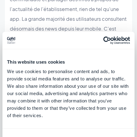
l'actualité de l'établissement, rien de tel qu'une
app. La grande majorité des utilisateurs consultent
désormais des news depuis leur mobile. C'est
encore plus le cas des jeunes et des étudiants qui
utilisent encore plus leur téléphone. Avoir une app
peut être un énorme atout pour renforcer le lien
This website uses cookies
entre l'établissement et les élèves.
We use cookies to personalise content and ads, to
provide social media features and to analyse our traffic.
We also share information about your use of our site with
Un agenda public
our social media, advertising and analytics partners who
Tous les événements de l'établissement
may combine it with other information that you’ve
rassemblés dans une application et accessible à
provided to them or that they’ve collected from your use
of their services.
tous: le meilleur moyen de faire de chaque
événement de l'école un succès!
Consent