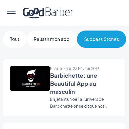
Tout
Réussir mon app
Success Stories
Ecrit le Mardi 23 Février 2016
Barbichette: une
Beautiful App au
masculin
En jetant un oeil à l’univers de
Barbichette on se dit que nos
moustaches respectives étaient
destinées à se croiser un jour, n’est-
ce pas ? Avec notre interview,