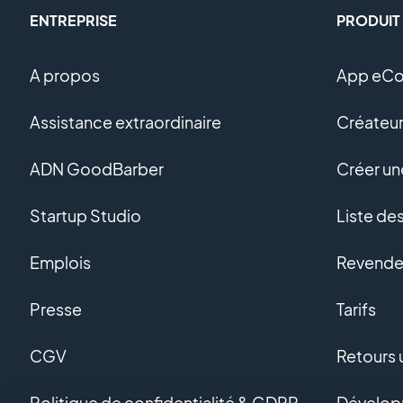
ENTREPRISE
PRODUIT
A propos
App eC
Assistance extraordinaire
Créateur
ADN GoodBarber
Créer u
Startup Studio
Liste de
Emplois
Revendeu
Presse
Tarifs
CGV
Retours u
Politique de confidentialité & GDPR
Dévelop