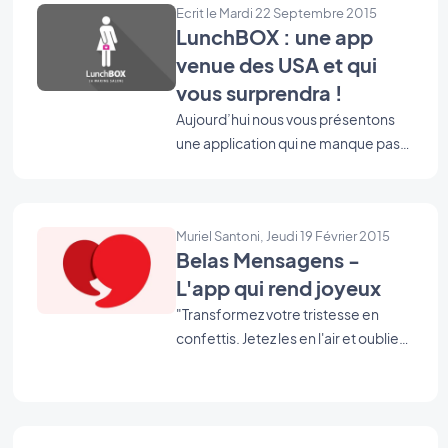
Ecrit le Mardi 22 Septembre 2015
LunchBOX : une app
venue des USA et qui
vous surprendra !
Aujourd’hui nous vous présentons
une application qui ne manque pas
d’humour. C’est d’abord l’icône qui
a attiré notre attention vers
LunchBOX, et lorsque nous avons
Muriel Santoni, Jeudi 19 Février 2015
découvert plus avant l’univers de la
Belas Mensagens -
marque, ça a tout simplement été le
L'app qui rend joyeux
coup de coeur. Ce qui en résulte ?
Une Beautiful App au concept chic
"Transformez votre tristesse en
et décalé à la fois.
confettis. Jetez les en l'air et oubliez
vos soucis."