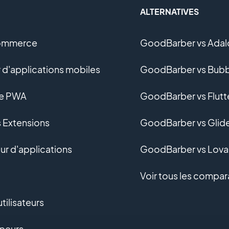
ALTERNATIVES
ommerce
GoodBarber vs Adal
 d'applications mobiles
GoodBarber vs Bubb
ne PWA
GoodBarber vs Flutt
s Extensions
GoodBarber vs Glid
r d'applications
GoodBarber vs Lova
Voir tous les compar
tilisateurs
peurs