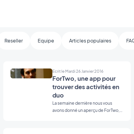
Reseller
Equipe
Articles populaires
FA
Ecrit le Mardi 26 Janvier 2016
ForTwo, une app pour
trouver des activités en
duo
La semaine dernière nous vous
avons donné un aperçu de ForTwo,
dans notre Top 5 des Beautiful Apps
2015. Au-delà de son design
impeccable, c'est aussi une app au