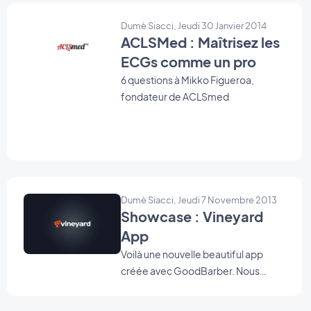
Dumè Siacci, Jeudi 30 Janvier 2014
ACLSMed : Maîtrisez les
ECGs comme un pro
6 questions à Mikko Figueroa,
fondateur de ACLSmed
Dumè Siacci, Jeudi 7 Novembre 2013
Showcase : Vineyard
App
Voilà une nouvelle beautiful app
créée avec GoodBarber. Nous
adorons voir nos utilisateurs créer
des apps aussi complètes avec