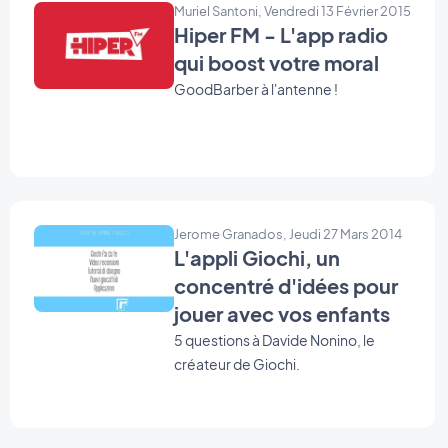
de diffuser les nouvelles locales de
Muriel Santoni, Vendredi 13 Février 2015
Hiper FM - L'app radio
la région de Guará, ainsi que des
actualités nationales et
qui boost votre moral
internationales pour tous les
GoodBarber à l'antenne !
habitants de la région. Le projet
s'étend sur deux plateformes: un
site internet et une application
native, disponible pour iOS et
Android. Aujourd'hui, vous vous en
doutez nous allons nous concentrer
Jerome Granados, Jeudi 27 Mars 2014
sur leur application mobile et la
L'appli Giochi, un
grande question est:
concentré d'idées pour
jouer avec vos enfants
5 questions à Davide Nonino, le
créateur de Giochi.