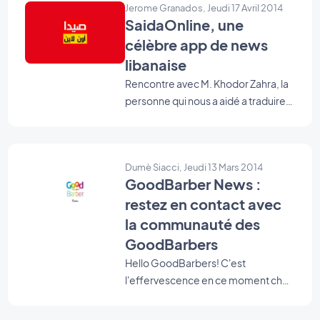
CAPA, nous livre les secrets.
Jerome Granados, Jeudi 17 Avril 2014
créateur de cette app pour qu'il
SaidaOnline, une
nous en dise un peu plus sur ce
célèbre app de news
projet et son histoire...
libanaise
Rencontre avec M. Khodor Zahra, la
personne qui nous a aidé a traduire
GoodBarber en arabe.
Dumè Siacci, Jeudi 13 Mars 2014
GoodBarber News :
restez en contact avec
la communauté des
GoodBarbers
Hello GoodBarbers! C'est
l'effervescence en ce moment chez
GoodBarber, beaucoup de
nouveautés en préparation. Je ne