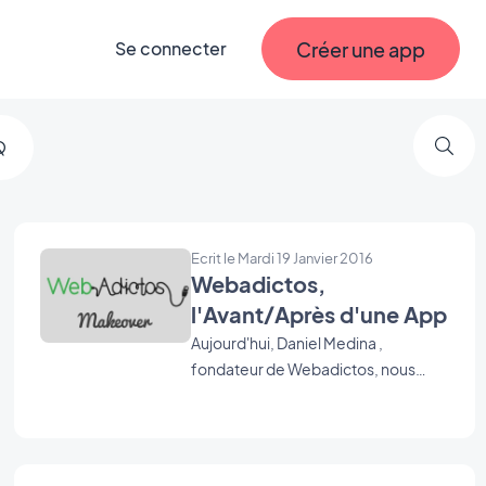
Créer une app
Se connecter
Q
Ecrit le Mardi 19 Janvier 2016
Webadictos,
l'Avant/Après d'une App
Aujourd'hui, Daniel Medina ,
fondateur de Webadictos, nous
raconte l'histoire qui se cache
derrière son application et son
nouveau look.