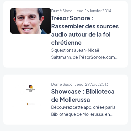
peux pas vous en dire plus pour le
Dumè Siacci, Jeudi 16 Janvier 2014
moment, mais ça va venir d'ici peu
Trésor Sonore :
de temps :) Je voulais donc vous
Rassembler des sources
rappeler de télécharger l'app
"GoodBarber News" pour être sûr
audio autour de la foi
de ne rater aucune nouveauté !
chrétienne
5 questions à Jean-Micaël
Saltzmann, de TrésorSonore.com
sur son utilisation de GoodBarber.
Dumè Siacci, Jeudi 29 Août 2013
Showcase : Biblioteca
de Mollerussa
Découvrez cette app, créée par la
Bibliothèque de Mollerussa, en
Catalogne, qui vous donne accès
aux news de la bibliothèque,