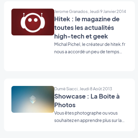
Jerome Granados, Jeudi 9 Janvier 2014
Hitek : le magazine de
toutes les actualités
high-tech et geek
Michal Pichel, le créateur de hitek.fr
nous a accordé un peu de temps
pour nous parler de son utilisation de
GoodBarber.
Dumè Siacci, Jeudi 8 Août 2013
Showcase : La Boite à
Photos
Vous êtes photographe ou vous
souhaitez en apprendre plus sur la
photographie ? Cette application
est faite pour vous ! Elle réunit plus