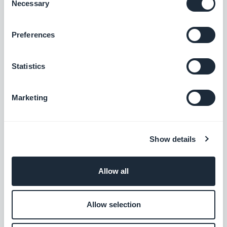
Necessary
Selection
Preferences
Statistics
Marketing
Show details
Le Musée Fesch
est l’une des fiertés de la ville
d’Ajaccio. Pionnier en la matière, le musée est
Allow all
désormais équipé d’une application mobile
compatible avec la technologie iBeacons
, l’une
Allow selection
des innovations que nous avons introduites en
2015. Le contenu de l’app est automatiquement