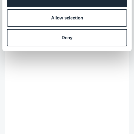
En savoir plus
et — de plus en plus — la manière dont ils
ressortent dans les réponses des IA. Storyteller
Allow selection
dans l'âme, je passe mes journées à rendre
notre app builder no-code facile à trouver et
impossible à oublier.
Deny