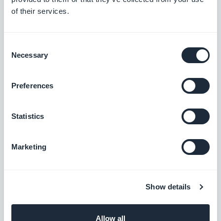
of their services.
qu'est-ce qu'un Beacon ?
Consent
Necessary
Selection
#Alertes Géolocalisées
#Beacons
#iBeacons
#Marketing
#Marketing de Proximité
#Stratégie
Preferences
Statistics
Marketing
À PROPOS DE L'AUTEUR
Muriel Santoni
Marketing Manager
Show details
Storytelling & GEO chez GoodBarber. Je
façonne la voix de la marque et sa visibilité : les
histoires qu'on raconte, les mots qu'on choisit,
Allow all