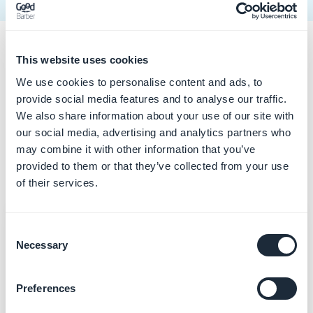
This website uses cookies
Ce que vous pouvez faire
We use cookies to personalise content and ads, to
provide social media features and to analyse our traffic.
Des demandes en langage naturel ; GoodBarber
We also share information about your use of our site with
our social media, advertising and analytics partners who
agit directement dans votre application. Quelques
may combine it with other information that you’ve
exemples testés par notre équipe :
provided to them or that they’ve collected from your use
of their services.
Contenu
Consent
Crée un article publié intitulé Spring Sale
Necessary
Selection
annonçant 20 % de réduction sur tout le
catalogue jusqu'au 30 juin.
Preferences
Article créé et publié, avec l'annonce de la réduction