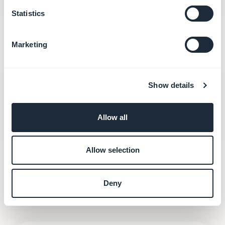
de 20 %.
Statistics
Marketing
Notifications push
Show details
Envoie un push à tous mes clients pour
annoncer la Spring Sale.
Allow all
Push créée et mise en file d'envoi, après votre
validation du message.
Allow selection
Deny