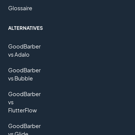
Glossaire
ALTERNATIVES
GoodBarber
vs Adalo
GoodBarber
vs Bubble
GoodBarber
vs
FlutterFlow
GoodBarber
vs Glide