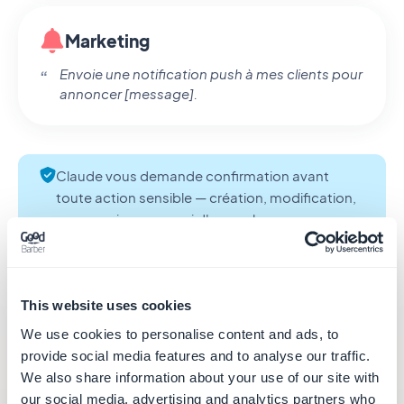
Marketing
Envoie une notification push à mes clients pour
annoncer [message].
Claude vous demande confirmation avant
toute action sensible — création, modification,
suppression ou envoi d'un push.
This website uses cookies
We use cookies to personalise content and ads, to
provide social media features and to analyse our traffic.
Ce que vous pouvez faire
We also share information about your use of our site with
our social media, advertising and analytics partners who