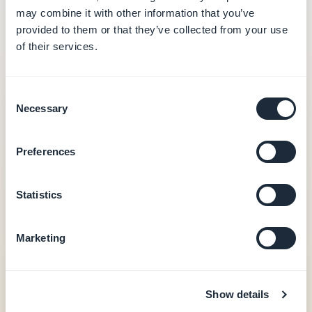
may combine it with other information that you’ve
L'ensemble exact des outils disponibles dépend
provided to them or that they’ve collected from your use
des services activés sur votre application
of their services.
GoodBarber.
Consent
Domaine
Fonctionnalités
Necessary
Selection
Shop
Parcourir, créer et
Preferences
modifier des
produits, gérer les
prix et les stocks,
Statistics
consulter et mettre
à jour les
Marketing
commandes et leur
expédition,
consulter les
clients, envoyer
Show details
des notifications