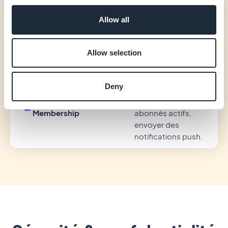
push.
Allow all
CMS
Créer et modifier
des articles, des
Allow selection
événements, des
galeries photo et
des vidéos.
Deny
Community /
Consulter les
Membership
abonnés actifs,
envoyer des
notifications push.