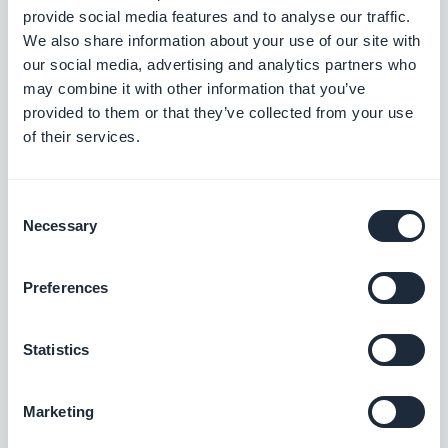
provide social media features and to analyse our traffic.
Paiement offline
We also share information about your use of our site with
Facilitez l'expérience d'achat de vos clients
our social media, advertising and analytics partners who
et permettez-leur de payer en dehors de
may combine it with other information that you’ve
l'application pour atteindre une audience
Gratuit
provided to them or that they’ve collected from your use
plus large
of their services.
Checkout rapide
Consent
Simplifiez votre processus de checkout et
Necessary
Selection
optimisez vos ventes en supprimant les
étapes superflues
$5/mois
Preferences
Statistics
iDeal
Proposez une nouvelle solution de
paiement pour conquérir le marché
Marketing
néerlandais
Gratuit