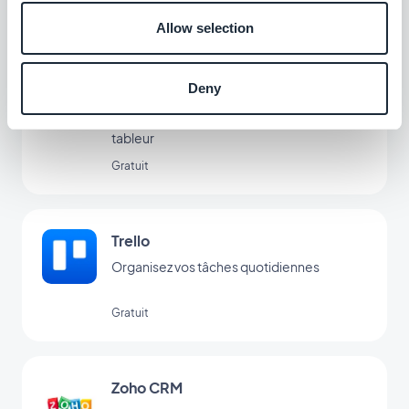
Gratuit
Allow selection
Deny
Microsoft Excel
Organisez et analysez vos données dans un
tableur
Gratuit
Trello
Organisez vos tâches quotidiennes
Gratuit
Zoho CRM