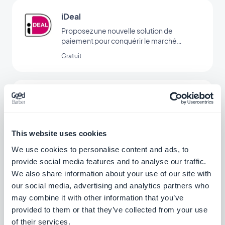
avoir besoin de coder. (Il est nécessaire
d’avoir un compte chez www.make.com
iDeal
pour utiliser cet add-on)
Proposez une nouvelle solution de
paiement pour conquérir le marché
néerlandais
Gratuit
Assistant IA
Simplifiez la création de contenu avec
l'Assistant IA, alimenté par OpenAI
This website uses cookies
Gratuit
We use cookies to personalise content and ads, to
provide social media features and to analyse our traffic.
We also share information about your use of our site with
Stripe Extended
our social media, advertising and analytics partners who
Proposez des méthodes de paiements
may combine it with other information that you’ve
supplémentaires sur votre boutique grâce
provided to them or that they’ve collected from your use
à Stripe Extended
Gratuit
of their services.