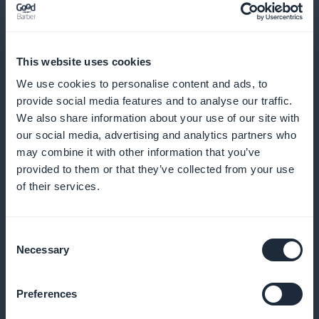
This website uses cookies
Analyse des données d'abonnés
We use cookies to personalise content and ads, to
Exploitez les statistiques pour affiner vos offres et
provide social media features and to analyse our traffic.
We also share information about your use of our site with
augmenter la rentabilité.
our social media, advertising and analytics partners who
may combine it with other information that you’ve
provided to them or that they’ve collected from your use
of their services.
Widget de promotion sur l'app
Utilisez des widgets pour promouvoir activement vos
Consent
abonnements sur votre app.
Necessary
Selection
Preferences
Zéro commission sur les revenus