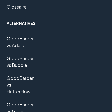
Glossaire
ALTERNATIVES
GoodBarber
vs Adalo
GoodBarber
vs Bubble
GoodBarber
vs
FlutterFlow
GoodBarber
vs Glide