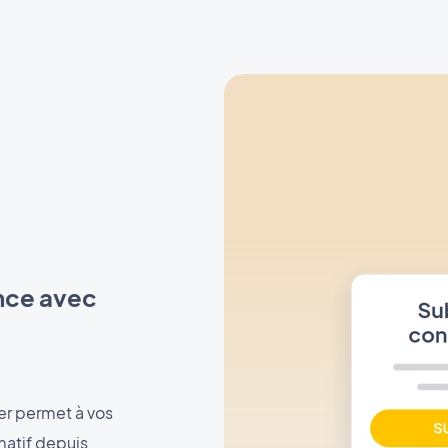
nce avec
r permet à vos
matif depuis