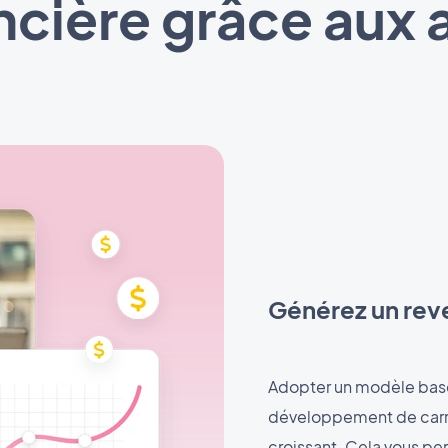
nancière grâce au
Générez un reve
Adopter un modèle basé
développement de carriè
croissant. Cela vous pe