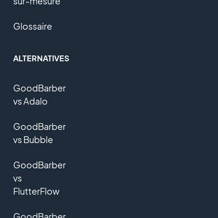
sur-mesure
Glossaire
ALTERNATIVES
GoodBarber
vs Adalo
GoodBarber
vs Bubble
GoodBarber
vs
FlutterFlow
GoodBarber