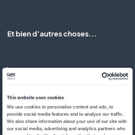
Et bien d’autres choses...
Statistiques détaillées des abonnés au
contenu des événements culturels et
This website uses cookies
artistiques
We use cookies to personalise content and ads, to
provide social media features and to analyse our traffic.
We also share information about your use of our site with
Accédez à des analyses précises sur vos abonnés et
our social media, advertising and analytics partners who
optimisez votre stratégie de contenu.