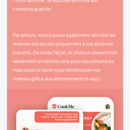
- Non-abonné : la réponse se limite aux
contenus gratuits.
Par ailleurs, vous pouvez également décider de
réserver son accès uniquement à vos abonnés
payants. De cette façon, le chatbot devient non
seulement un service utile pour vos utilisateurs,
mais aussi un levier pour développer vos
revenus grâce aux abonnements in-app.