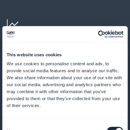
Techniques de photographie avancées
Plongez dans des techniques avancées qui
This website uses cookies
améliorent les compétences en photographie
We use cookies to personalise content and ads, to
provide social media features and to analyse our traffic.
éditoriale de mode de vos abonnés.
We also share information about your use of our site with
our social media, advertising and analytics partners who
may combine it with other information that you’ve
provided to them or that they’ve collected from your use
Visibilité accrue dès la page d'accueil
of their services.
Assurez que vos offres d'abonnement soient
immédiatement visibles et attrayantes dès l'entrée
Consent