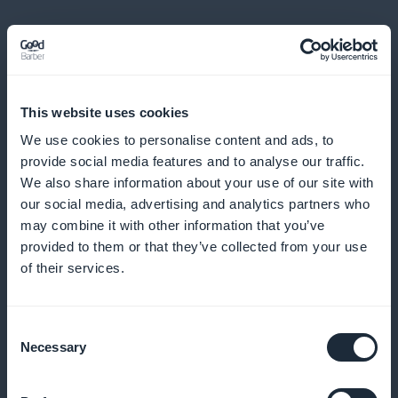
Analytics pour une stratégie de contenu
This website uses cookies
optimisée
We use cookies to personalise content and ads, to
provide social media features and to analyse our traffic.
Utilisez des données pour affiner votre stratégie et
We also share information about your use of our site with
offrir ce que votre audience désire.
our social media, advertising and analytics partners who
may combine it with other information that you’ve
provided to them or that they’ve collected from your use
of their services.
Visibilité des offres d'abonnement
Utilisez un widget dédié pour promouvoir vos offres
Consent
d'abonnement de manière efficace.
Necessary
Selection