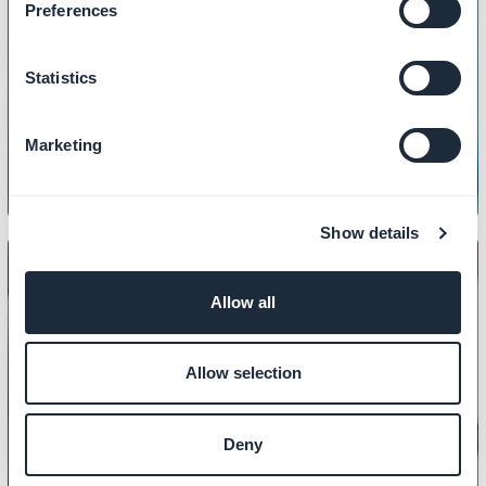
Preferences
CONTENU
Comment personnaliser votre page
Statistics
404 ?
Marketing
Show details
Allow all
CONTENU
Comment créer des articles ?
Allow selection
Deny