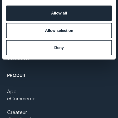
CGV
Allow all
Politique de
confidentialité
Allow selection
& GDPR
Deny
Nous
contacter
PRODUIT
App
eCommerce
Créateur