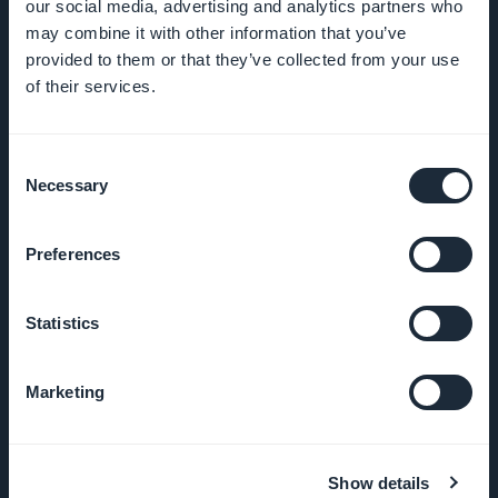
our social media, advertising and analytics partners who
ENTREPRISE
may combine it with other information that you’ve
provided to them or that they’ve collected from your use
of their services.
A propos
Assistance
Consent
extraordinaire
Necessary
Selection
ADN
Preferences
GoodBarber
Statistics
Startup
Studio
Marketing
Emplois
Presse
Show details