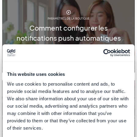
PARAMÈTRES DE LA BOUTIQUE
Comment configurer les
notifications push automatiques
dans votre app ?
This website uses cookies
We use cookies to personalise content and ads, to
provide social media features and to analyse our traffic.
We also share information about your use of our site with
PARAMÈTRES DE LA BOUTIQUE
our social media, advertising and analytics partners who
Comment configurer l'email par
may combine it with other information that you’ve
provided to them or that they’ve collected from your use
défaut de votre boutique ?
of their services.