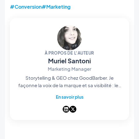
#Conversion
#Marketing
À PROPOS DE L'AUTEUR
Muriel Santoni
Marketing Manager
Storytelling & GEO chez GoodBarber. Je
façonne la voix de la marque et sa visibilité : les
histoires qu'on raconte, les mots qu'on choisit,
En savoir plus
et — de plus en plus — la manière dont ils
ressortent dans les réponses des IA. Storyteller
dans l'âme, je passe mes journées à rendre
notre app builder no-code facile à trouver et
impossible à oublier.