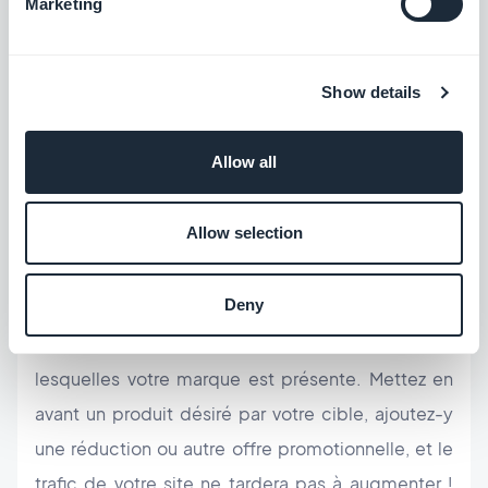
Marketing
limite", ou "offre limitée" ont un effet proche de la
magie : nous sommes automatiquement attirés
Show details
par des produits portant une mention exclusive, et
que manifestement, tout le monde ne pourra pas
Allow all
avoir. Les limites ont un super pouvoir sur les
consommateurs.
Allow selection
Comment appliquer ce principe?
Deny
En créant des offres limitées et en communiquant
autour d'elles à travers les plateformes sur
lesquelles votre marque est présente. Mettez en
avant un produit désiré par votre cible, ajoutez-y
une réduction ou autre offre promotionnelle, et le
trafic de votre site ne tardera pas à augmenter !