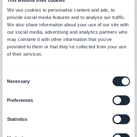
This website uses cookies
campagnes de communication. Par exemple "
We use cookies to personalise content and ads, to
provide social media features and to analyse our traffic.
Approuvé par la communauté scientifique", ou "Les
We also share information about your use of our site with
études ont montré que...."; faites attention à
our social media, advertising and analytics partners who
l'aspect visuel de vos campagnes et dotez la d'un
may combine it with other information that you’ve
provided to them or that they’ve collected from your use
titre puissant ou qui fait part d'une expérience
of their services.
connue.
Consent
6. Rareté
Necessary
Selection
Nous sommes fortement attirés par les choses
Preferences
régies par des limitations, comme par exemple les
éditions limitées. C'est pour cela qu'aujourd'hui de
Statistics
nombreux sites web proposent des offres
limitées. L'utilisation de termes tels que "dans la