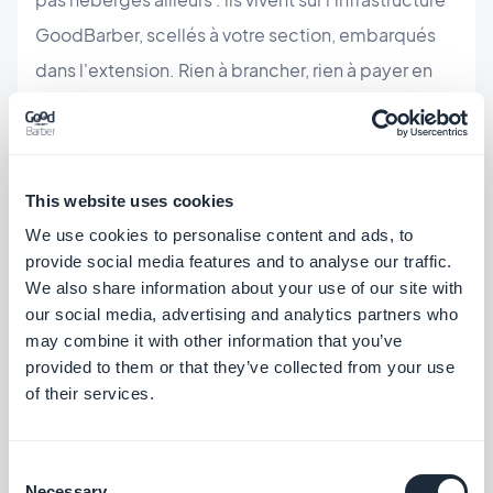
GoodBarber, scellés à votre section, embarqués
dans l'extension. Rien à brancher, rien à payer en
plus, rien à maintenir de votre côté.
C'est la différence entre une IA qui génère un bout
de code à copier-coller et une IA qui livre une
This website uses cookies
section vivante dans une vraie app — et cela
We use cookies to personalise content and ads, to
provide social media features and to analyse our traffic.
s'inscrit dans l'ensemble des
fonctionnalités d'IA
We also share information about your use of our site with
de GoodBarber
, de la rédaction de contenu au
our social media, advertising and analytics partners who
chatbot RAG.
may combine it with other information that you’ve
provided to them or that they’ve collected from your use
of their services.
Questions fréquentes
Consent
Necessary