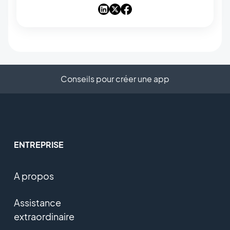
dans l'âme, je reste proche du code et des
choix d'ingénierie qui permettent à des milliers
d'utilisateurs de GoodBarber de publier leurs
apps sans écrire une ligne de code.
Conseils pour créer une app
ENTREPRISE
A propos
Assistance
extraordinaire