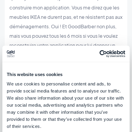
construire mon application. Vous me direz que les
meubles IKEA ne durent pas, et ne résistent pas aux
déménagements. Oui ! Et GoodBarber non plus,
mais vous pouvez tous les 6 mois si vous le voulez
reconstruire votre application pour lui donner un
coup de jeune. Et contrairement à IKEA,
GoodBarber est écologique et respecte
l'environnement. Si vous jetez votre application
This website uses cookies
pour en construire une nouvelle, ça ne pollue pas !
We use cookies to personalise content and ads, to
provide social media features and to analyse our traffic.
:-)
We also share information about your use of our site with
Allez juste un manque quand même pour finir, nous
our social media, advertising and analytics partners who
attendons avec impatience la version iPad ! Nos
may combine it with other information that you’ve
provided to them or that they’ve collected from your use
lecteurs professionnels sont de grands utilisateurs
of their services.
d'iPad et pour présenter le contenu que nous