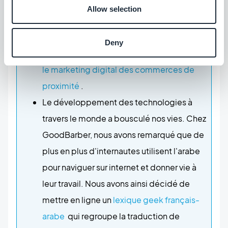
dans le développement de leur stratégie
Allow selection
en ligne et ainsi booster leur chiffre
d'affaire. Aujourd'hui, nous souhaitons vous
Deny
présenter l'agence
Visual Apps qui booste
le marketing digital des commerces de
proximité
.
Le développement des technologies à
travers le monde a bousculé nos vies. Chez
GoodBarber, nous avons remarqué que de
plus en plus d'internautes utilisent l'arabe
pour naviguer sur internet et donner vie à
leur travail. Nous avons ainsi décidé de
mettre en ligne un
lexique geek français-
arabe
qui regroupe la traduction de