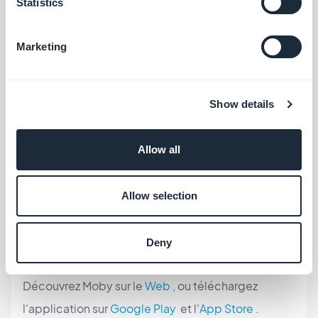
Statistics
Marketing
Téléchargez l'application Fibee sur
Google Play
et
l'
App Store
.
Show details
Allow all
Allow selection
Deny
Découvrez Moby sur le
Web
, ou téléchargez
l'application sur
Google Play
et l'
App Store
.