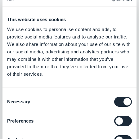
littéralement à portée de main, grâce au potentiel
des applications mobiles pour les magazines
This website uses cookies
spécialisés.
We use cookies to personalise content and ads, to
provide social media features and to analyse our traffic.
Découvrez quelques-unes des apps de magazines
We also share information about your use of our site with
our social media, advertising and analytics partners who
spécialisés créées à l'aide de GoodBarber et
may combine it with other information that you’ve
laissez-vous inspirer pour créer le nouveau
provided to them or that they’ve collected from your use
magazine du futur !
of their services.
Consent
Necessary
Selection
Preferences