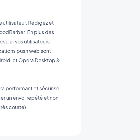
s utilisateur. Rédigez et
GoodBarber. En plus des
s par vos utilisateurs
ications push web sont
roid, et Opera Desktop &
tra performant et sécurisé
er un envoi répété et non
rès courte).