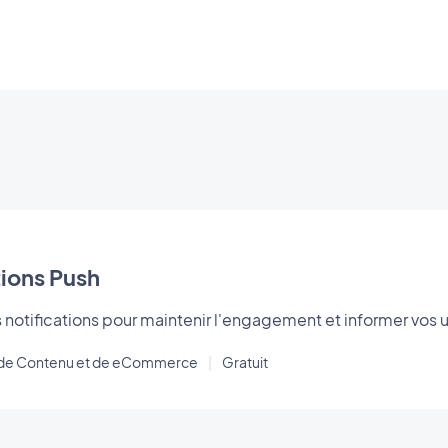
tions Push
notifications pour maintenir l'engagement et informer vos ut
s de Contenu et de eCommerce
|
Gratuit