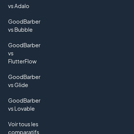
vs Adalo
GoodBarber
vs Bubble
GoodBarber
vs
FlutterFlow
GoodBarber
vs Glide
GoodBarber
vs Lovable
Voir tous les
comparatifs