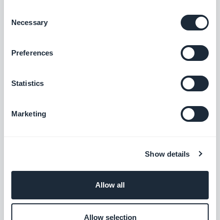
Consent
Necessary
Selection
Découvrez Les Conseils de Claire sur le
Web
.
Preferences
Statistics
Marketing
Show details
Allow all
Découvrez NL Nightlife sur le
Web
, ou téléchargez
l'application sur
Google Play
et l'
App Store
.
Allow selection