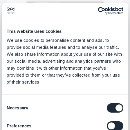
This website uses cookies
We use cookies to personalise content and ads, to
provide social media features and to analyse our traffic.
We also share information about your use of our site with
our social media, advertising and analytics partners who
Vous pouvez personnaliser le message de
may combine it with other information that you’ve
confirmation d’envoi du formulaire, le message
provided to them or that they’ve collected from your use
of their services.
d'erreur, le texte du bouton d'envoi et le
message de fin.
Consent
Necessary
Pour gérer au mieux les échanges avec vos
Selection
utilisateurs, vous pouvez choisir le ou les
destinataires qui recevront un email à chaque
Preferences