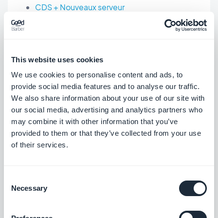
CDS + Nouveaux serveur
Nouveaux templates pour les sections Article
et Vidéo
Effets d'iOS 8
This website uses cookies
Notation Pop-Up
We use cookies to personalise content and ads, to
Section "Contactez-nous"
provide social media features and to analyse our traffic.
We also share information about your use of our site with
Section "A propos"
our social media, advertising and analytics partners who
E-commerce
may combine it with other information that you’ve
provided to them or that they’ve collected from your use
of their services.
POUR ALLER PLUS LOIN :
Consent
Necessary
Selection
Depuis quelques temps, nous avons
décidé d'intégrer à notre système une