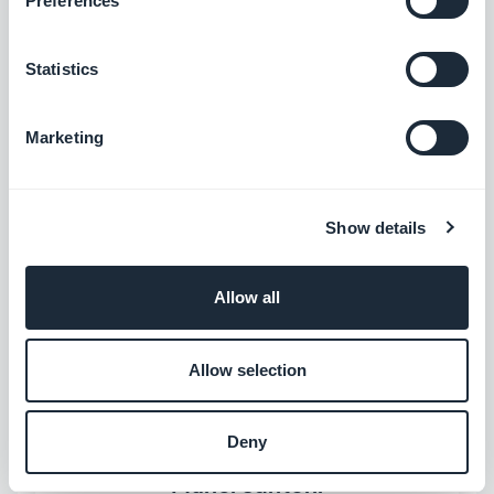
Preferences
nouvelle méthodologie de
développement. Appelée Scrum, cette
Statistics
technologie permet à nos membres de
réaliser un travail plus approfondi en
Marketing
fonction de leurs besoins. Découvrez ainsi
les
nouvelles fonctionnalité du
Show details
scrum GoodBarber
, qui pourront vous être
utiles !
Allow all
Allow selection
Deny
À PROPOS DE L'AUTEUR
Muriel Santoni