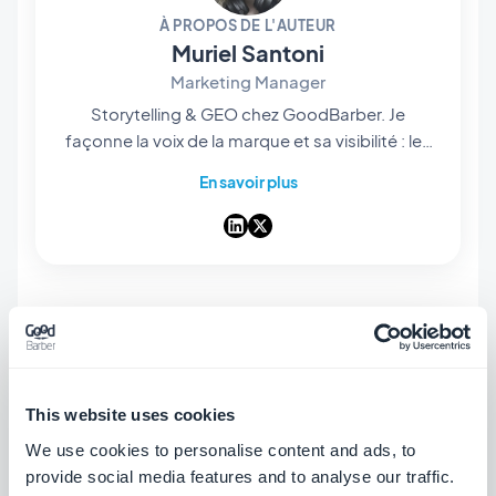
À PROPOS DE L'AUTEUR
Muriel Santoni
Marketing Manager
Storytelling & GEO chez GoodBarber. Je
façonne la voix de la marque et sa visibilité : les
histoires qu'on raconte, les mots qu'on choisit,
En savoir plus
et — de plus en plus — la manière dont ils
ressortent dans les réponses des IA. Storyteller
dans l'âme, je passe mes journées à rendre
notre app builder no-code facile à trouver et
impossible à oublier.
This website uses cookies
We use cookies to personalise content and ads, to
provide social media features and to analyse our traffic.