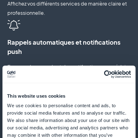
Affichez vos différents services de manière claire et
professionnelle.
Rappels automatiques et notifications
push
Envoyez des rappels et des notifications pour réduire
les absences et encourager les réservations
régulières.
This website uses cookies
We use cookies to personalise content and ads, to
provide social media features and to analyse our traffic.
Programme de fidélisation pour vos
We also share information about your use of our site with
clients
our social media, advertising and analytics partners who
may combine it with other information that you’ve