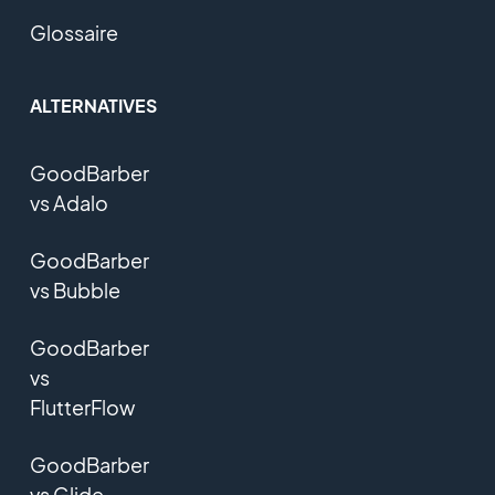
Glossaire
ALTERNATIVES
GoodBarber
vs Adalo
GoodBarber
vs Bubble
GoodBarber
vs
FlutterFlow
GoodBarber
vs Glide