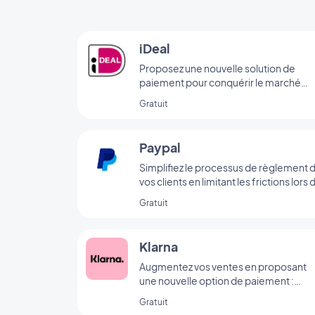
iDeal
Proposez une nouvelle solution de
paiement pour conquérir le marché
néerlandais
Gratuit
Paypal
Simplifiez le processus de règlement 
vos clients en limitant les frictions lors 
l’achat grâce au paiement via Paypal
Gratuit
Klarna
Augmentez vos ventes en proposant
une nouvelle option de paiement :
"Acheter maintenant, payer plus tard".
Gratuit