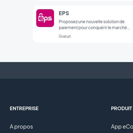
EPS
Proposez une nouvelle solution de
paiement pour conquérir le marché
autrichien
Gratuit
ENTREPRISE
PRODUIT
A propos
App eC