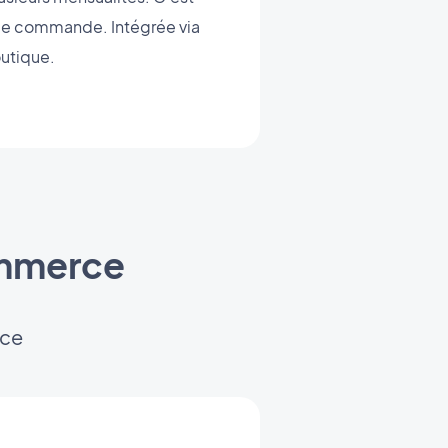
haque commande. Intégrée via
outique.
ommerce
ice