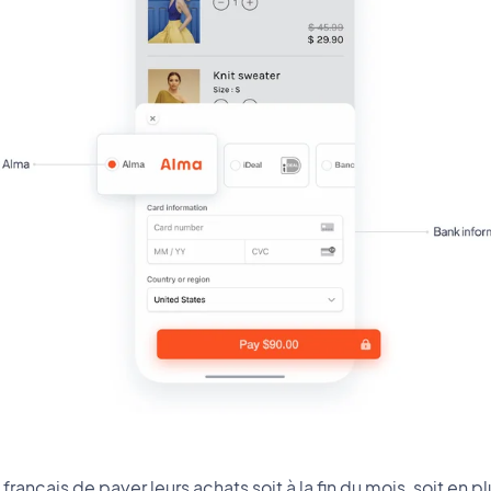
français de payer leurs achats soit à la fin du mois, soit en p