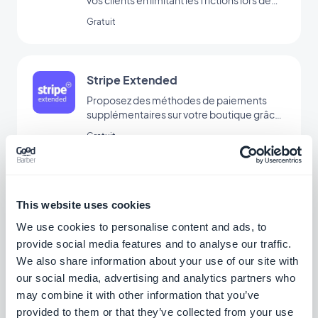
l’achat grâce au paiement via Paypal
Gratuit
Stripe Extended
Proposez des méthodes de paiements
supplémentaires sur votre boutique grâce
à Stripe Extended
Gratuit
Przelewy24
This website uses cookies
Proposer une nouvelle solution de
We use cookies to personalise content and ads, to
paiement pour conquérir le marché
polonais
provide social media features and to analyse our traffic.
Gratuit
We also share information about your use of our site with
our social media, advertising and analytics partners who
may combine it with other information that you’ve
Klarna
provided to them or that they’ve collected from your use