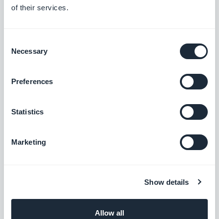
Augmentez vos ventes en proposant une
of their services.
nouvelle option de paiement : "Acheter
maintenant, payer plus tard".
Gratuit
Consent
Necessary
Selection
Bancontact
Preferences
Offrez à vos clients belges la solution de
paiement la plus plébiscitée en Belgique
Gratuit
Statistics
Marketing
Alipay
Proposez une solution de paiement dédiée
à vos clients chinois
Show details
Gratuit
Allow all