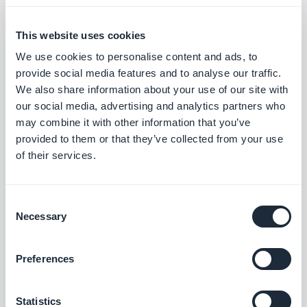
date de dernière connexion , et des date
d'inscription.
This website uses cookies
We use cookies to personalise content and ads, to
provide social media features and to analyse our traffic.
We also share information about your use of our site with
our social media, advertising and analytics partners who
may combine it with other information that you’ve
provided to them or that they’ve collected from your use
Extensions associées
of their services.
Consent
Necessary
Selection
Groupes d’utilisateurs
Formez des groupes d’utilisateurs et
Preferences
personnalisez les droits d'accès aux
sections de votre app.
$5/mois
Statistics