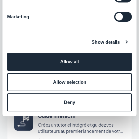
Communauté
Marketing
Gérez une communauté d’utilisateurs dans
votre app
$5/mois
Show details
Allow all
Chat
Intégrez un service de messagerie
instantanée dans votre app
Allow selection
$20/mois
Deny
Guide Interactif
Créez un tutoriel intégré et guidez vos
utilisateurs au premier lancement de votre
app