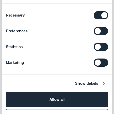
Consent
Bancontact
Necessary
Selection
Offrez à vos clients belges la solution de
paiement la plus plébiscitée en Belgique
Preferences
Gratuit
Statistics
Alipay
Marketing
Proposez une solution de paiement dédiée
à vos clients chinois
Gratuit
Show details
EPS
Allow all
Proposez une nouvelle solution de
paiement pour conquérir le marché
autrichien