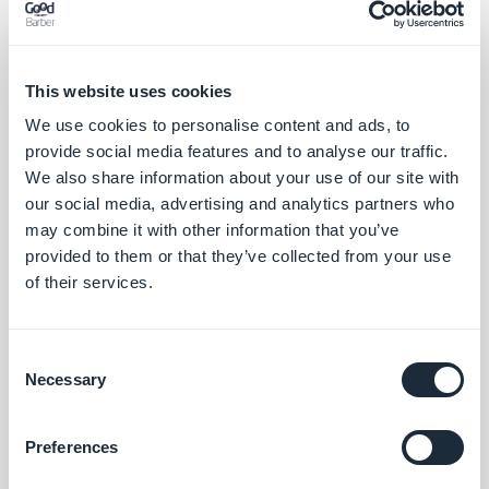
constante. Découvrez comment repousser les
limites du design de navigation et adaptez ces
idées à votre propre projet pour créer une
This website uses cookies
expérience utilisateur exceptionnelle.
We use cookies to personalise content and ads, to
provide social media features and to analyse our traffic.
We also share information about your use of our site with
our social media, advertising and analytics partners who
may combine it with other information that you’ve
provided to them or that they’ve collected from your use
of their services.
Extensions associées
Consent
Necessary
Selection
Make (pour eCommerce)
Preferences
Grâce à l’add-on Make, vous avez la