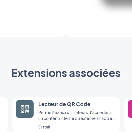
Extensions associées
Lecteur de QR Code
Permettez aux utilisateurs d’accéder à
un contenu interne ou externe à l’app en
scannant un QR code grâce au lecteur
Gratuit
GoodBarber.