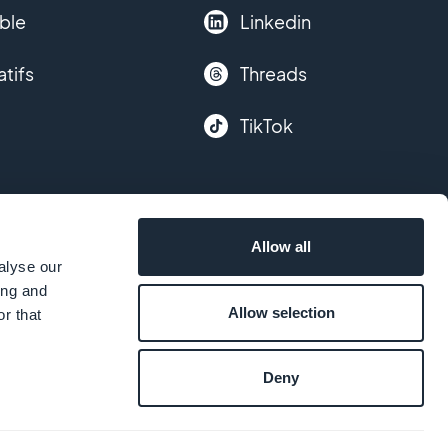
ble
Linkedin
atifs
Threads
TikTok
Allow all
alyse our
ing and
Allow selection
r that
Deny