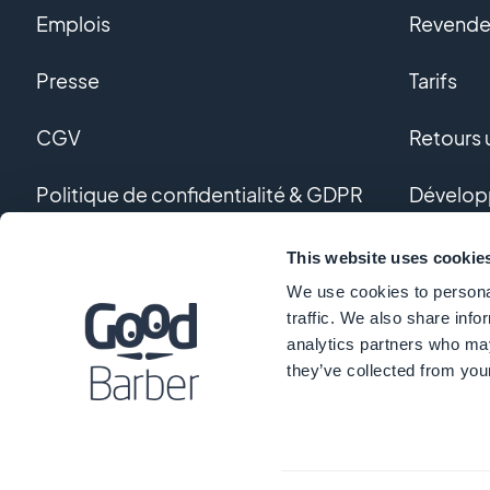
Emplois
Revendeu
Presse
Tarifs
CGV
Retours u
Politique de confidentialité & GDPR
Dévelop
Nous contacter
Dévelop
This website uses cookie
We use cookies to personal
Glossair
traffic. We also share info
analytics partners who may
they’ve collected from your
©