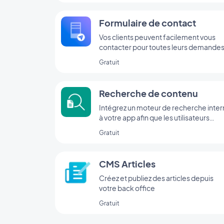
Formulaire de contact
Vos clients peuvent facilement vous
contacter pour toutes leurs demandes
Gratuit
Recherche de contenu
Intégrez un moteur de recherche inte
à votre app afin que les utilisateurs
trouvent votre contenu en un clin d'œil,
Gratuit
grâce à l’extension Recherche de
GoodBarber.
CMS Articles
Créez et publiez des articles depuis
votre back office
Gratuit