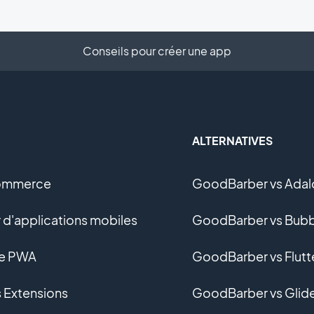
Conseils pour créer une app
ALTERNATIVES
ommerce
GoodBarber vs Adal
 d'applications mobiles
GoodBarber vs Bubb
ne PWA
GoodBarber vs Flutt
s Extensions
GoodBarber vs Glid