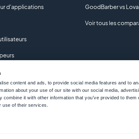
r d'applications
GoodBarber vs Lova
Voir tous les compar
tilisateurs
peurs
pement sur-mesure
s
ise content and ads, to provide social media features and to an
e
rmation about your use of our site with our social media, advertis
 combine it with other information that you’ve provided to them o
 use of their services.
 GoodBarber - Since 2011 - Made in Corsica
Français