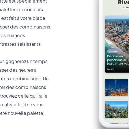
alette est spécialement
palettes de couleurs
est fait à votre place,
poser des combinaisons
des nuances
rastes saisissants.
vous gagnerez un temps
sser des heures à
entes combinaisons. Un
érer des combinaisons
rouviez celle qui ira le
satisfaits, il ne vous
otre nouvelle palette,