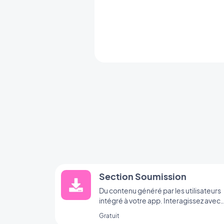
Section Soumission
Du contenu généré par les utilisateurs
intégré à votre app. Interagissez avec
votre audience, grâce à la Section
Gratuit
Soumission de GoodBarber