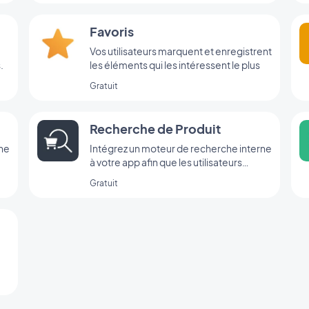
Favoris
Vos utilisateurs marquent et enregistrent
.
les éléments qui les intéressent le plus
Gratuit
Recherche de Produit
rne
Intégrez un moteur de recherche interne
à votre app afin que les utilisateurs
trouvent vos produits en un clin d'œil,
Gratuit
grâce à l’extension Recherche de
GoodBarber.