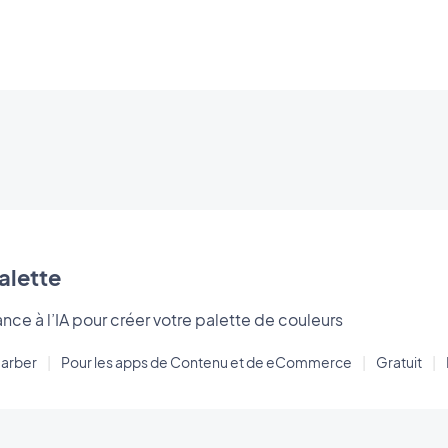
alette
ance à l’IA pour créer votre palette de couleurs
arber
|
Pour les apps de Contenu et de eCommerce
|
Gratuit
|