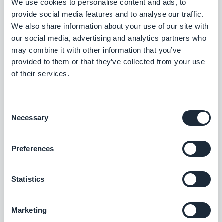
We use cookies to personalise content and ads, to
Extensions associées
provide social media features and to analyse our traffic.
We also share information about your use of our site with
our social media, advertising and analytics partners who
may combine it with other information that you’ve
provided to them or that they’ve collected from your use
of their services.
Formulaire
Interagissez avec les utilisateurs de votre
app et récoltez des données grâce à
Consent
l’intégration Formulaire de GoodBarber.
Necessary
Gratuit
Selection
Preferences
Section Soumission
Du contenu généré par les utilisateurs
Statistics
intégré à votre app. Interagissez avec votre
audience, grâce à la Section Soumission
Gratuit
de GoodBarber
Marketing