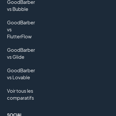
GoodBarber
vs Bubble
GoodBarber
vs
FlutterFlow
GoodBarber
vs Glide
GoodBarber
vs Lovable
Voir tous les
comparatifs
SOCIAL