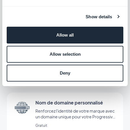
Assistant IA
Show details
Simplifiez la création de contenu avec
l'Assistant IA, alimenté par OpenAI
Gratuit
Allow all
Allow selection
Guide Interactif
Créez un tutoriel intégré et guidez vos
utilisateurs au premier lancement de votre
Deny
app
$5/mois
Nom de domaine personnalisé
Renforcez l'identité de votre marque avec
un domaine unique pour votre Progressive
Web App
Gratuit