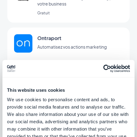
votre business
Gratuit
Ontraport
Automatisez vos actions marketing
Gratuit
Google Tag Manager
This website uses cookies
Connectez votre application à Google Tag
We use cookies to personalise content and ads, to
Manager pour obtenir des statistiques
provide social media features and to analyse our traffic.
d’utilisation complémentaires
Gratuit
We also share information about your use of our site with
our social media, advertising and analytics partners who
may combine it with other information that you’ve
Meta Pixel & App Events
provided to them or that they’ve collected from your use