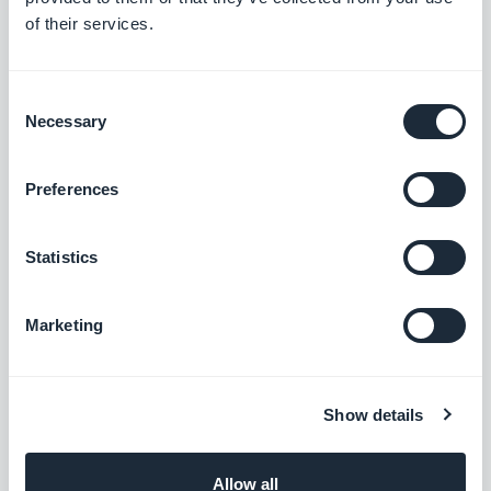
of their services.
Intégrez le Meta Pixel (anciennement
Facebook Pixel) et le SDK Facebook
d’analyse d’événements à votre app pour
Gratuit
analyser le comportement de vos
Consent
utilisateurs et optimiser votre stratégie
Necessary
Selection
marketing
Gmail
Preferences
Connectez votre app GoodBarber à votre
messagerie Gmail
Statistics
Gratuit
Marketing
Microsoft Outlook
Connectez votre app GoodBarber à votre
messagerie Outlook
Show details
Gratuit
Allow all