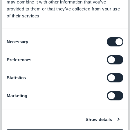
may combine it with other information that you’ve
provided to them or that they’ve collected from your use
of their services.
Hubspot
Optimisez vos systèmes internes et
boostez la croissance de votre business
Consent
Necessary
Gratuit
Selection
Preferences
Assistant IA
Simplifiez la création de contenu avec
Statistics
l'Assistant IA, alimenté par OpenAI
Gratuit
Marketing
Guide Interactif
Show details
Créez un tutoriel intégré et guidez vos
utilisateurs au premier lancement de votre