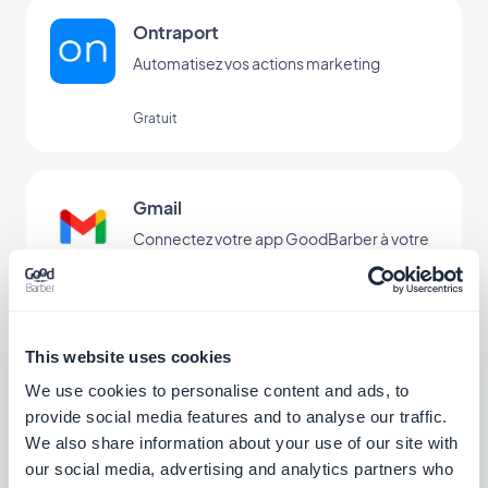
Ontraport
Automatisez vos actions marketing
Gratuit
Gmail
Connectez votre app GoodBarber à votre
messagerie Gmail
Gratuit
This website uses cookies
Microsoft Outlook
We use cookies to personalise content and ads, to
Connectez votre app GoodBarber à votre
provide social media features and to analyse our traffic.
messagerie Outlook
We also share information about your use of our site with
our social media, advertising and analytics partners who
Gratuit