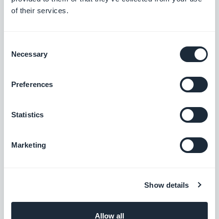
of their services.
Créez un tutoriel intégré et guidez vos
utilisateurs au premier lancement de votre
app
$5/mois
Consent
Necessary
Selection
Ontraport
Preferences
Automatisez vos actions marketing
Statistics
Gratuit
Marketing
ChatGPT
Intégrez l'Intelligence Artificielle à votre
application
Show details
Gratuit
Allow all