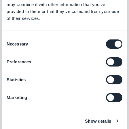
Gratuit
may combine it with other information that you’ve
provided to them or that they’ve collected from your use
of their services.
Klarna
Augmentez vos ventes en proposant une
nouvelle option de paiement : "Acheter
Consent
maintenant, payer plus tard".
Necessary
Selection
Gratuit
Preferences
Bancontact
Offrez à vos clients belges la solution de
Statistics
paiement la plus plébiscitée en Belgique
Gratuit
Marketing
Alipay
Show details
Proposez une solution de paiement dédiée