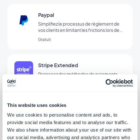
Paypal
Simplifiez le processus de règlement de
vos clients en limitant les frictions lors de
l’achat grâce au paiement via Paypal
Gratuit
Stripe Extended
Proposez des méthodes de paiements
supplémentaires sur votre boutique grâce
à Stripe Extended
Gratuit
This website uses cookies
Przelewy24
We use cookies to personalise content and ads, to
provide social media features and to analyse our traffic.
Proposer une nouvelle solution de
We also share information about your use of our site with
paiement pour conquérir le marché
polonais
our social media, advertising and analytics partners who