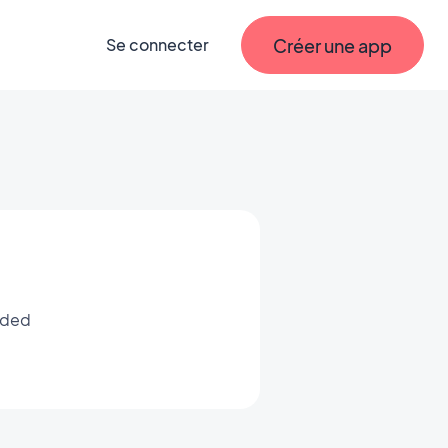
Créer une app
Se connecter
nded