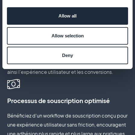
maximisant ainsi vos profits.
Allow all
Personnalisation des pages
Allow selection
d'abonnement
Créez des pages d'abonnement qui reflètent
Deny
l'engagement envers le tourisme durable, améliorant
ainsi l'expérience utilisateur et les conversions.
Processus de souscription optimisé
Bénéficiez d'un workflow de souscription conçu pour
une expérience utilisateur sans friction, encouragent
une adhésion plus rapide et plus large aux pratiques