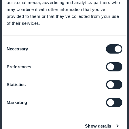
our social media, advertising and analytics partners who
may combine it with other information that you’ve
provided to them or that they’ve collected from your use
Promotion visible sur la page d'accueil
of their services.
Mettez en avant les destinations durables et les
Consent
conseils de voyage éco-responsable avec des
Necessary
Selection
widgets attractifs sur la page d'accueil, augmentant
la visibilité et les inscriptions.
Preferences
Statistics
Zéro commission sur les revenus
d'abonnement
Marketing
Profitez de 100% de vos revenus d'abonnement,
sans aucune déduction par la plateforme,
Show details