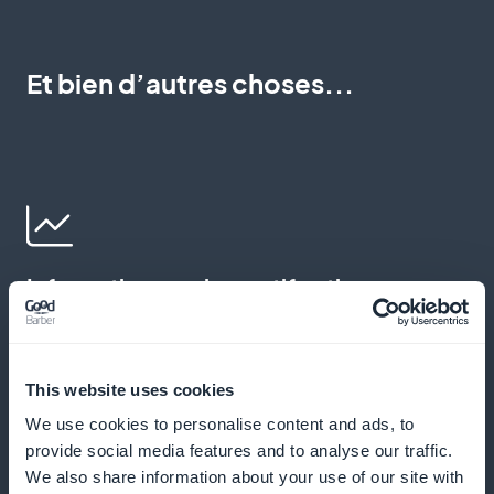
Et bien d’autres choses...
Informations sur les certifications
écologiques
Fournissez des détails sur les certifications
This website uses cookies
écologiques et comment les reconnaître lors de la
We use cookies to personalise content and ads, to
réservation d'hébergements ou d'autres services
provide social media features and to analyse our traffic.
touristiques.
We also share information about your use of our site with