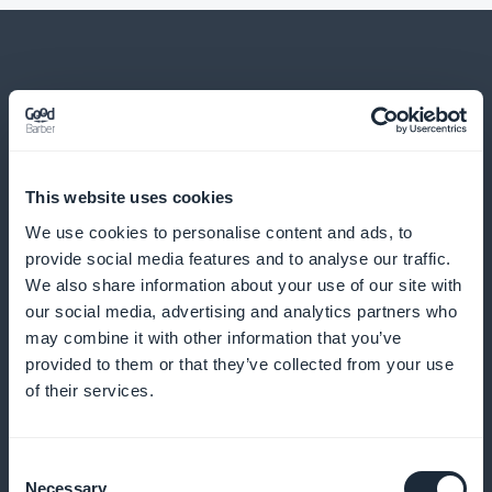
Et bien d’autres choses...
This website uses cookies
We use cookies to personalise content and ads, to
provide social media features and to analyse our traffic.
We also share information about your use of our site with
our social media, advertising and analytics partners who
Analyse de l'engagement utilisateur
may combine it with other information that you’ve
provided to them or that they’ve collected from your use
of their services.
Mesurez l'efficacité de vos contenus et ajustez vos
stratégies.
Consent
Necessary