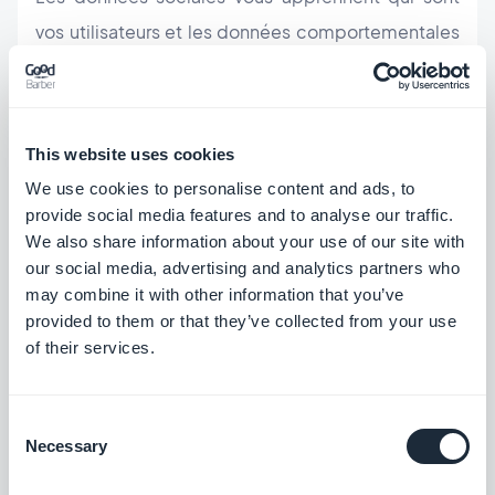
vos utilisateurs et les données comportementales
ce qu'ils font. Ces informations vous permettent
de cibler vos clients en utilisant une méthode plus
spécifique, avec un contenu qui sera pertinent
This website uses cookies
pour eux. Par exemple, si vous savez quels articles
We use cookies to personalise content and ads, to
ont tendances à être les plus consultés dans votre
provide social media features and to analyse our traffic.
We also share information about your use of our site with
app, vous pouvez également programmer des
our social media, advertising and analytics partners who
notifications push automatiques pour les nouveaux
may combine it with other information that you’ve
articles de la section favorite. Vous pouvez
provided to them or that they’ve collected from your use
of their services.
envoyer une notification push seulement à un
certain nombre d'utilisateurs. Si vous venez tout
juste de proposer une mise à jour de votre app à
Consent
Necessary
Selection
votre communauté, et que vous vous rendez
compte qu'ils ne l'ont pas tous téléchargée, vous