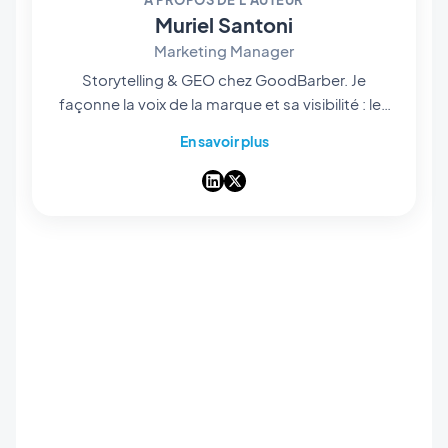
À PROPOS DE L'AUTEUR
Muriel Santoni
Marketing Manager
Storytelling & GEO chez GoodBarber. Je
façonne la voix de la marque et sa visibilité : les
histoires qu'on raconte, les mots qu'on choisit,
En savoir plus
et — de plus en plus — la manière dont ils
ressortent dans les réponses des IA. Storyteller
dans l'âme, je passe mes journées à rendre
notre app builder no-code facile à trouver et
impossible à oublier.