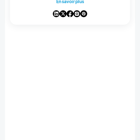
En savoir plus
GoodBarber, des analyses sur les tendances
qui transforment le mobile et le no-code, ainsi
que quelques réflexions sur l’impact de
l’intelligence artificielle sur notre industrie. Si un
article vous inspire une question, une idée ou
un retour d’expérience, discutons-en dans les
commentaires.