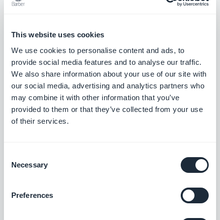
A l’inverse d’Android, mettre à jour la version iOS de
votre application avec la nouvelle app imaginée
This website uses cookies
par exemple sur la plate-forme GoodBarber ne
We use cookies to personalise content and ads, to
requière pas d’informations sensibles.
provide social media features and to analyse our traffic.
We also share information about your use of our site with
our social media, advertising and analytics partners who
Pour résumer, vous aurez simplement besoin de
may combine it with other information that you’ve
votre App ID et de votre numéro de version, que
provided to them or that they’ve collected from your use
vous pouvez trouver dans l'onglet informations de
of their services.
votre app dans votre compte AppStore Connect.
Consent
Necessary
Selection
La transition
Preferences
Une fois que la nouvelle version de votre
application est venue remplacer l’ancienne dans