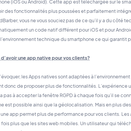
one (iOS ou Android). Cette app est téléchargée sur le smar
oir des fonctionnalités plus poussées et parfaitement intég
Barber, vous ne vous souciez pas de ce qu’il y a du côté te
tiquement un code natif différent pour iOS et pour Android
 l’environnement technique du smartphone ce qui garantit p
 d’avoir une app native pour vos clients?
évoquer, les Apps natives sont adaptées à l’environnement
 donc de proposer plus de fonctionnalités. L’expérience u
 n’a pas à accepter la fenêtre RGPD à chaque fois qu’il se con
 est possible ainsi que la géolocalisation. Mais en plus des
oir une app permet plus de performance pour vos clients. 
fois plus que les sites web mobiles. Un utilisateur qui télé