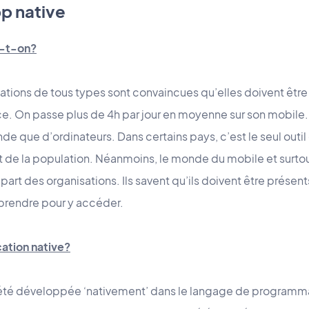
pp native
d-t-on?
ations de tous types sont convaincues qu’elles doivent êtr
e. On passe plus de 4h par jour en moyenne sur son mobile. I
e que d’ordinateurs. Dans certains pays, c’est le seul out
rt de la population. Néanmoins, le monde du mobile et surto
art des organisations. Ils savent qu’ils doivent être présents 
prendre pour y accéder.
ation native?
a été développée ‘nativement’ dans le langage de program