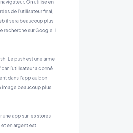
navigateur. On utilise en
s de l’utilisateur final,
 web il sera beaucoup plus
ne recherche sur Google il
ush. Le push est une arme
 car l’utilisateur a donné
ent dans l’app au bon
 une image beaucoup plus
r une app sur les stores
 et en argent est