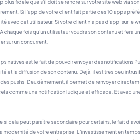
lus fidèle que s’il doit se rendre sur votre site web via son 
ent. Si l’app de votre client fait partie des 10 apps préférée
lité avec cet utilisateur. Si votre client n’a pas d’app, sur le
A chaque fois qu’un utilisateur voudra son contenu et fera u
r sur un concurrent.
ps natives est le fait de pouvoir envoyer des notifications P
é et la diffusion de son contenu. Déjà, il est très peu intrusif
 des pushs. Deuxièmement, il permet de renvoyer directem
it cela comme une notification ludique et efficace. Et avec
i cela peut paraître secondaire pour certains, le fait d’avoi
t la modernité de votre entreprise. L’investissement en temps