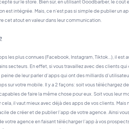
pté sur le store. Bien sûr, en utilisant Goodbarber, le coût 
ion est intégrée. Mais, ce n’est pas si simple de publier un ap
re cet atout en valeur dans leur communication.
?
s les plus connues (Facebook, Instagram, Tiktok…), il est a
ns secteurs. En effet, si vous travaillez avec des clients qui
la peine de leur parler d’apps qui ont des milliards d’utilisateu
ps sur votre mobile. Il y a 2 façons: soit vous téléchargez 
capables de faire la même chose pour eux. Soit vous leur mon
 cela, il vaut mieux avec déjà des apps de vos clients. Mai
acile de créer et de publier l’app de votre agence. Ainsi vou
de votre agence en faisant télécharger l’app à vos prospects.