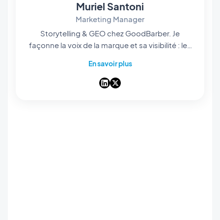
Muriel Santoni
Marketing Manager
Storytelling & GEO chez GoodBarber. Je
façonne la voix de la marque et sa visibilité : les
histoires qu'on raconte, les mots qu'on choisit,
En savoir plus
et — de plus en plus — la manière dont ils
ressortent dans les réponses des IA. Storyteller
dans l'âme, je passe mes journées à rendre
notre app builder no-code facile à trouver et
impossible à oublier.