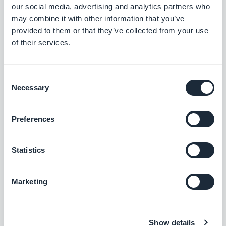
our social media, advertising and analytics partners who
may combine it with other information that you’ve
provided to them or that they’ve collected from your use
of their services.
Consent
Necessary
C'est une erreur courante, surtout pour les PME &
Selection
TPE. Avant de vous lancer dans l'aventure digitale,
Preferences
assurez-vous que vous disposez des ressources
nécessaires pour mener votre stratégie à bien sur
Statistics
le long terme.
Marketing
Trop souvent les petites et moyennes entreprises
envisagent les stratégies digitales comme faciles
à mettre en place, et nécessitant peu
Show details