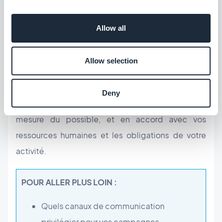
d'investissement. Mais détrompez-vous il n'en est
rien. Une présence digitale doit perdurer, sinon vos
Allow all
efforts seront vains.
Allow selection
Soyez donc réalistes dans vos projets, délimitez
vos besoins et objectifs, et mettez en place les
Deny
actions qu'ils nécessitent, tout en restant dans la
mesure du possible, et en accord avec vos
ressources humaines et les obligations de votre
activité.
POUR ALLER PLUS LOIN :
Quels canaux de communication
privilégier pour vos campagnes