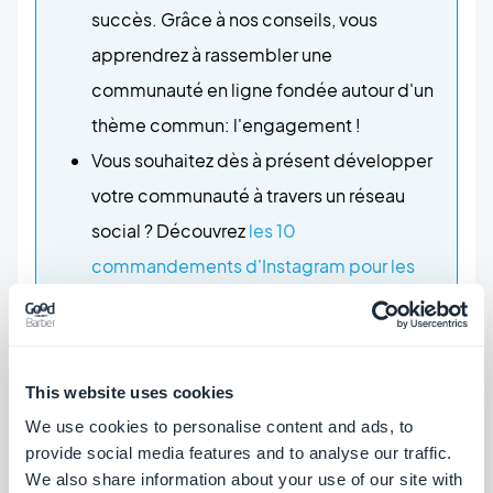
succès. Grâce à nos conseils, vous
apprendrez à rassembler une
communauté en ligne fondée autour d'un
thème commun: l'engagement !
Vous souhaitez dès à présent développer
votre communauté à travers un réseau
social ? Découvrez
les 10
commandements d'Instagram pour les
marques
. En suivant ces différentes
étapes et conseils, vous saurez comment
développer l'engagement de vos
This website uses cookies
utilisateurs sur les réseaux à travers une
We use cookies to personalise content and ads, to
campagne de publicité efficace.
provide social media features and to analyse our traffic.
Pour fidéliser vos consommateurs, une des
We also share information about your use of our site with