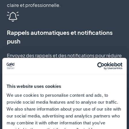
claire et professionnelle.
Rappels automatiques et notifications
push
Envoyez des rappels et des notifications pour réduire
les absences et encourager les réservations
régulières.
This website uses cookies
We use cookies to personalise content and ads, to
Programme de fidélisation pour vos
provide social media features and to analyse our traffic.
clients
We also share information about your use of our site with
our social media, advertising and analytics partners who
Récompensez vos clients fidèles avec des
may combine it with other information that you’ve