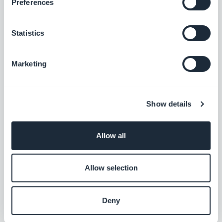
Preferences
Guide Interactif
Créez un tutoriel intégré et guidez vos
utilisateurs au premier lancement de votre
Statistics
app
$5/mois
Marketing
Assistant IA
Simplifiez la création de contenu avec
Show details
l'Assistant IA, alimenté par OpenAI
Gratuit
Allow all
Prise de rendez-vous
Allow selection
Affichez vos disponibilités et proposez à
vos clients de prendre rendez-vous via
Deny
votre application
$15/mois