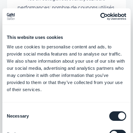
performances: nombre de coupons utilisés,
état du coupon, répartition des utilisations en
fonction du temps, liste des utilisateurs ayant
utilisé le coupon, … Vous aurez toutes les clés en
This website uses cookies
main pour tirer profit au maximum de vos
We use cookies to personalise content and ads, to
coupons de réduction.
provide social media features and to analyse our traffic.
We also share information about your use of our site with
our social media, advertising and analytics partners who
may combine it with other information that you’ve
provided to them or that they’ve collected from your use
of their services.
Extensions associées
Consent
Necessary
Selection