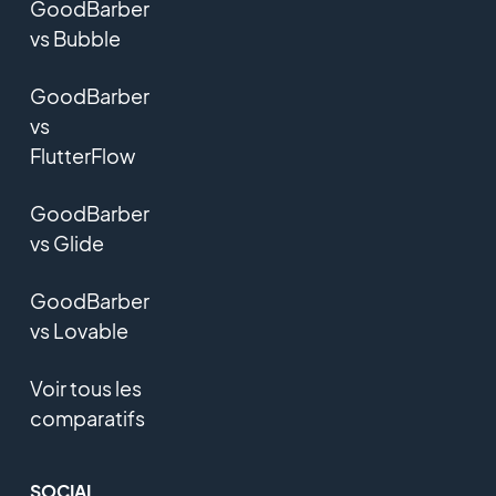
GoodBarber
vs Bubble
GoodBarber
vs
FlutterFlow
GoodBarber
vs Glide
GoodBarber
vs Lovable
Voir tous les
comparatifs
SOCIAL