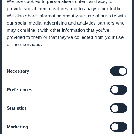
We use cookies to personalise content and ads, to
minimiser les absences et encourager les
provide social media features and to analyse our traffic.
réservations régulières.
We also share information about your use of our site with
our social media, advertising and analytics partners who
may combine it with other information that you’ve
provided to them or that they’ve collected from your use
Programme de fidélisation pour vos
of their services.
clients
Consent
Récompensez vos clients fidèles avec des
Necessary
Selection
avantages exclusifs et des récompenses.
Preferences
Carte de membre premium
Statistics
Offrez des privilèges exclusifs à vos clients les plus
Marketing
réguliers.